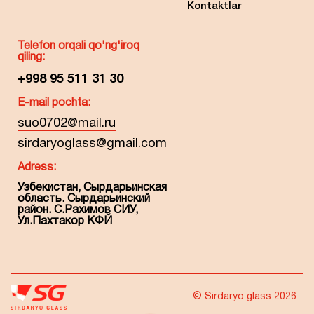
Kontaktlar
Telefon orqali qo'ng'iroq
qiling:
+998 95 511 31 30
E-mail pochta:
suo0702@mail.ru
sirdaryoglass@gmail.com
Adress:
Узбекистан, Сырдарьинская
область. Сырдарьинский
район. С.Рахимов СИУ,
Ул.Пахтакор КФЙ
© Sirdaryo glass 2026