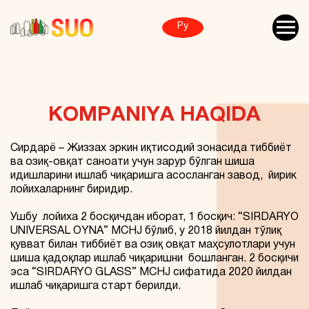
Ру
KOMPANIYA HAQIDA
Сирдарё – Жиззах эркин иқтисодий зонасида тиббиёт
ва озиқ-овқат саноати учун зарур бўлган шиша
идишларини ишлаб чиқаришга асосланган завод, йирик
лойихаларнинг биридир.
Ушбу лойиха 2 босқичдан иборат, 1 босқич: “SIRDARYO
UNIVERSAL OYNA” MCHJ бўлиб, у 2018 йилдан тўлиқ
қувват билан тиббиёт ва озиқ овқат маҳсулотлари учун
шиша қадоқлар ишлаб чиқаришни бошланган. 2 босқичи
эса “SIRDARYO GLASS” MCHJ сифатида 2020 йилдан
ишлаб чиқаришга старт берилди.