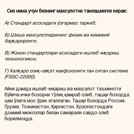
Сиз нима учун бизнинг махсулотни танлашингиз керак:
А) Стандарт асосидаги ўзгармас таркиб;
Б) Шиша махсулотларининг физик ва кимевий
барқарорлиги;
В) Жахон стандартлари асосидаги ишлаб чиқариш
технологияси;
Г) Халқаро озиқ-овқат хавфсизлиги тан олган система
(
FSSC
-22000
).
Айни дамда ишлаб чиқариш ва маҳсулот таъминоти
бўйича ички бозорни тўлиқ қамраб олиб, ташқи бозорда
ҳам ўзига мос ўрин эгаллаган. Ташқи бозорда Россия,
Грузия, Тожикистон, Қирғистон, Қозоғистондаги
доимий мижозлар билан самарали савдо олиб
борилмоқда.