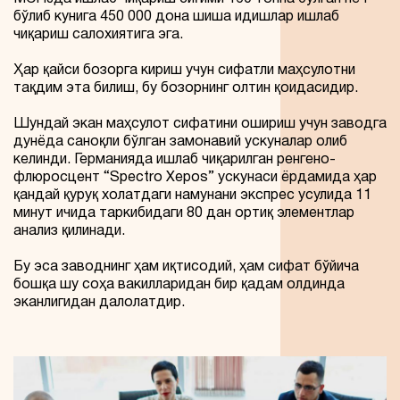
бўлиб кунига 450 000 дона шиша идишлар ишлаб
чиқариш салохиятига эга.
Ҳар қайси бозорга кириш учун сифатли маҳсулотни
тақдим эта билиш, бу бозорнинг олтин қоидасидир.
Шундай экан маҳсулот сифатини ошириш учун заводга
дунёда саноқли бўлган замонавий ускуналар олиб
келинди. Германияда ишлаб чиқарилган ренгено-
флюросцент “Spectro Xepos” ускунаси ёрдамида ҳар
қандай қуруқ холатдаги намунани экспрес усулида 11
минут ичида таркибидаги 80 дан ортиқ элементлар
анализ қилинади.
Бу эса заводнинг ҳам иқтисодий, ҳам сифат бўйича
бошқа шу соҳа вакилларидан бир қадам олдинда
эканлигидан далолатдир.