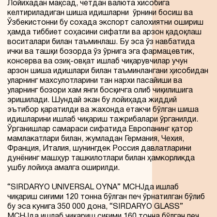
Лойихадан мақсад, четдан валюта хисобига
келтириладиган шиша идишларни ўрнини босиш ва
Ўзбекистонни бу сохада экспорт салохиятни ошириш
ҳамда тиббиет соҳасини сифатли ва арзон қадоқлаш
воситалари билан таъминлаш. Бу эса ўз навбатида
ички ва ташқи бозорда ўз ўрнига эга фармацевтик,
консерва ва озиқ-овқат ишлаб чиқарувчилар учун
арзон шиша идишлари билан таъминлангани ҳисобидан
уларнинг махсулотларини тан нархи пасайиши ва
уларнинг бозори хам янги босқичга олиб чиқилишига
эришилади. Шундай экан бу лойиҳада жиддий
эътибор қаратилди ва жахонда етакчи бўлган шиша
идишларини ишлаб чиқариш тажрибалари ўрганилди.
Ўрганишлар самараси сифатида Европанинг қатор
мамлакатлари билан, жумладан Германия, Чехия,
Франция, Италия, шунингдек Россия давлатларини
дунёнинг машҳур ташкилотлари билан ҳамкорликда
ушбу лойиҳа амалга оширилди.
“SIRDARYO UNIVERSAL OYNA” MCHJда ишлаб
чиқариш сиғими 120 тонна бўлган печ ўрнатилган бўлиб
бу эса кунига 350 000 дона, “SIRDARYO GLASS”
MCHJда ишлаб чиқариш сиғими 160 тонна бўлган печ